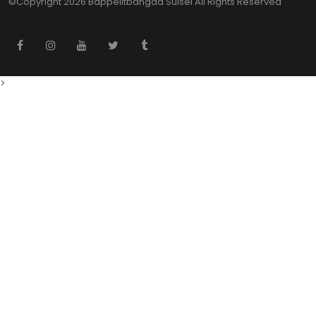
©Copyright
2026 Bappelitbangda Sulsel
All Rights Reserved
>