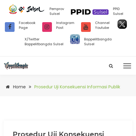
Pemprov
PPID
Sulsel
Sulsel
Facebook
Instagram
Channel
Page
Post
Youtube
X/Twitter
Bappelitbangda
Bappelitbangda Sulsel
Sulsel
Home
Prosedur Uji Konsekuensi Informasi Publik
Prosedur Uji Konsekuensi