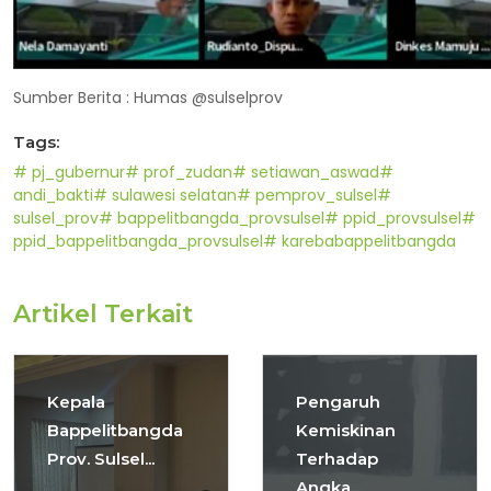
Sumber Berita : Humas @sulselprov
Tags:
# pj_gubernur
# prof_zudan
# setiawan_aswad
#
andi_bakti
# sulawesi selatan
# pemprov_sulsel
#
sulsel_prov
# bappelitbangda_provsulsel
# ppid_provsulsel
#
ppid_bappelitbangda_provsulsel
# karebabappelitbangda
Artikel Terkait
Kepala
Pengaruh
Bappelitbangda
Kemiskinan
Prov. Sulsel...
Terhadap
Angka...