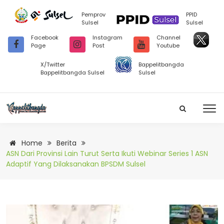
Pemprov
PPID
Sulsel
Sulsel
Facebook
Instagram
Channel
Page
Post
Youtube
X/Twitter
Bappelitbangda
Bappelitbangda Sulsel
Sulsel
Home
Berita
ASN Dari Provinsi Lain Turut Serta Ikuti Webinar Series 1 ASN
Adaptif Yang Dilaksanakan BPSDM Sulsel