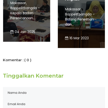
Makassar,
Bappelitbangda -
Makassar,
Kepala Badan
Bappelitbangda –
Perencanaan...
Bidang Penelitian
dan...
04 Jan 2025
16 Mar 2023
Komentar :
( 0 )
Tinggalkan Komentar