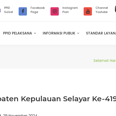
PPID
Facebook
Instagram
Channel
Sulsel
Page
Post
Youtube
PPID PELAKSANA
INFORMASI PUBLIK
STANDAR LAYA
Selamat Har
paten Kepulauan Selayar Ke-41
, 29 November 2024