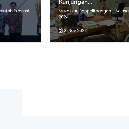
Kunjungan...
nsi
Makassar, Bappelitbangda - Selasa 19 Novemb
2024,...
21 Nov 2024