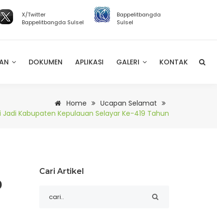
X/Twitter
Bappelitbangda
Bappelitbangda Sulsel
Sulsel
NAN
DOKUMEN
APLIKASI
GALERI
KONTAK
Home
Ucapan Selamat
i Jadi Kabupaten Kepulauan Selayar Ke-419 Tahun
Cari Artikel
9