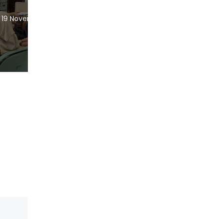
Berbasis...
er
Makassar, Bappelitbangda – Bidang Penelitian
dan...
16 Nov 2023