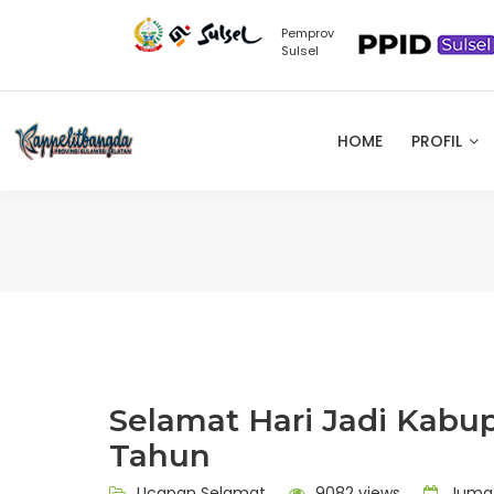
Pemprov
Sulsel
HOME
PROFIL
Selamat Hari Jadi Kabu
Tahun
Ucapan Selamat
9082 views
Jumat