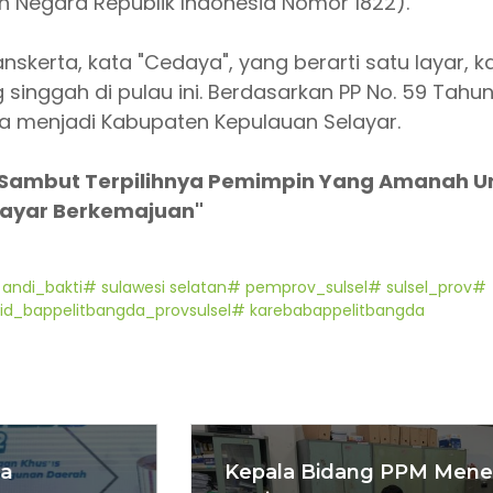
Negara Republik Indonesia Nomor 1822).
skerta, kata "Cedaya", yang berarti satu layar, k
singgah di pulau ini. Berdasarkan PP No. 59 Tahu
a menjadi Kabupaten Kepulauan Selayar.
a Sambut Terpilihnya Pemimpin Yang Amanah U
layar Berkemajuan"
andi_bakti
# sulawesi selatan
# pemprov_sulsel
# sulsel_prov
#
id_bappelitbangda_provsulsel
# karebabappelitbangda
Kepala Bidang PPM Menerima