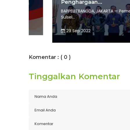
Penghargaan...
asi
BAPPELITBANGDA, JAKARTA — Pemerintah Provi
Sulsel...
29 Sep 2022
Komentar :
( 0 )
Tinggalkan Komentar