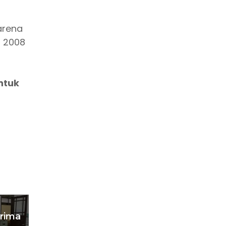
arena
n 2008
ntuk
Model Pengembangan UMKM