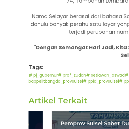
74, Tambahan Lembaran 
Nama Selayar berasal dari bahasa San
dahulu banyak perahu satu layar yang 
terjadi perubahan nam
"Dengan Semangat Hari Jadi, Kit
Se
Tags:
# pj_gubernur
# prof_zudan
# setiawan_aswad
# 
bappelitbangda_provsulsel
# ppid_provsulsel
# pp
Artikel Terkait
Pemprov Sulsel Sabet Dua